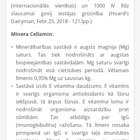
(internacionālās vienības) un 1000 IV līdz
slaucamai govij iestājas grūsnība (Hoard’s
Dairyman, Febr.25, 2018 - 121.lpp.)
Minera Cellamin:
Minerālbarības sastāvā ir augsts magnija (Mg)
saturs. Tas tiek nodrošināts ar augstas
biopieejamības sastāvdaļām. Mg saturu svarīgi
nodrošināt visā cietstāves periodā. Vēlamais
līmenis 0,35% Mg uz sausnas kg.
Sastāvā izcils E vitamīna daudzums. E vitamīns
ir svarīgs organisma antioksidants kā šūnu
iekšpusē, tā ārpus šūnas. E vitamīna loma ir
nodrošināt organisma aizsardzību pret
slimībām. Tas atbildīgs par IgG
(imunoglobulīna) ražošanu. Tā līmeni nosaka
pirmpienā un IgG ir svarīgs teļa imunitātes