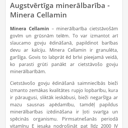
Augstvērtīga minerālbarība -
Minera Cellamin
Minera Cellamin
– minerālbarība cietstāvošām
govīm un grūsnām telēm. To var izmantot arī
slaucamo govju ēdināšanā, papildinot barības
devu ar kalciju. Minera Cellamin ir granulēta,
garšīga. Govis to labprāt ēd brīvi pieejamā veidā,
ko parasti grūti panākt ar cietstāvošo govju
minerālbarībām.
Cietstāvošo govju ēdināšanā saimniecībās bieži
izmanto zemākas kvalitātes rupjo lopbarību, kura
ir pāraugusi, sliktāk ieskābusi, bieži negaršīga ar
mazu sausnas apēdamību, tamdēļ papildus
minerālbarības izēdināšana ir ļoti svarīga un
spēcinās organismu. Pirmsatnešanās periodā
vitamīnu E iesaka nodrošināt pat līdz 2000 IV