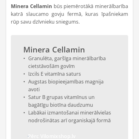
Minera Cellamin
būs piemērotākā minerālbarība
katrā slaucamo govju fermā, kuras īpašniekam
rūp savu dzīvnieku sniegums.
Minera Cellamin
Granulēta, garšīga minerālbarība
cietstāvošām govīm
Izcils E vitamīna saturs
Augstas biopieejamības magnija
avoti
Satur B grupas vitamīnus un
bagātīgu biotīna daudzumu
Labākai izmantošanai minerālvielas
nodrošinātas arī organiskajā formā
Pērc Vilomixshop.lv