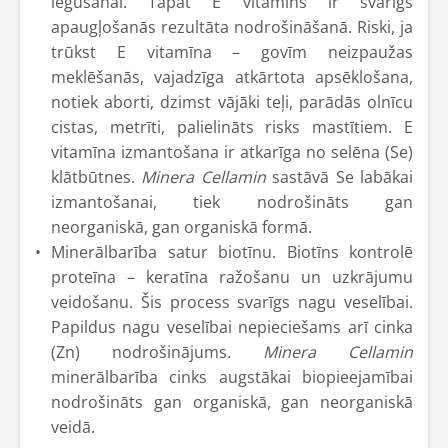
iegūšanai. Tāpat E vitamīns ir svarīgs
apaugļošanās rezultāta nodrošināšanā. Riski, ja
trūkst E vitamīna – govīm neizpaužas
meklēšanās, vajadzīga atkārtota apsēklošana,
notiek aborti, dzimst vājāki teļi, parādās olnīcu
cistas, metrīti, palielināts risks mastītiem. E
vitamīna izmantošana ir atkarīga no selēna (Se)
klātbūtnes.
Minera Cellamin
sastāvā Se labākai
izmantošanai, tiek nodrošināts gan
neorganiskā, gan organiskā formā.
Minerālbarība satur biotīnu. Biotīns kontrolē
proteīna – keratīna ražošanu un uzkrājumu
veidošanu. Šis process svarīgs nagu veselībai.
Papildus nagu veselībai nepieciešams arī cinka
(Zn) nodrošinājums.
Minera Cellamin
minerālbarība cinks augstākai biopieejamībai
nodrošināts gan organiskā, gan neorganiskā
veidā.