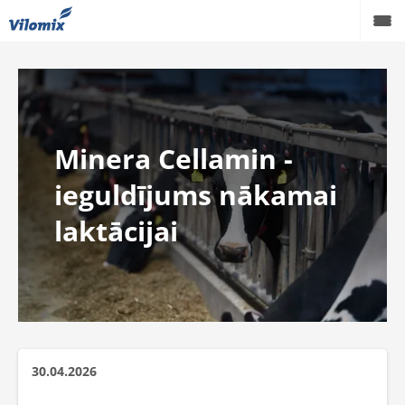
Liellopi
Mājputni
Minera Cellamin -
Cūkas
ieguldījums nākamai
Produkti
laktācijai
Zināšanas
Par mums
Karjera
Kontakti
30.04.2026