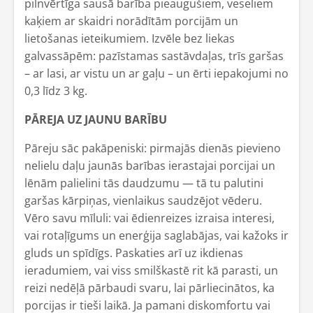
pilnvērtīga sausā barība pieaugušiem, veseliem
kaķiem ar skaidri norādītām porcijām un
lietošanas ieteikumiem. Izvēle bez liekas
galvassāpēm: pazīstamas sastāvdaļas, trīs garšas
– ar lasi, ar vistu un ar gaļu – un ērti iepakojumi no
0,3 līdz 3 kg.
PĀREJA UZ JAUNU BARĪBU
Pāreju sāc pakāpeniski: pirmajās dienās pievieno
nelielu daļu jaunās barības ierastajai porcijai un
lēnām palielini tās daudzumu — tā tu palutini
garšas kārpiņas, vienlaikus saudzējot vēderu.
Vēro savu mīluli: vai ēdienreizes izraisa interesi,
vai rotaļīgums un enerģija saglabājas, vai kažoks ir
gluds un spīdīgs. Paskaties arī uz ikdienas
ieradumiem, vai viss smilškastē rit kā parasti, un
reizi nedēļā pārbaudi svaru, lai pārliecinātos, ka
porcijas ir tieši laikā. Ja pamani diskomfortu vai