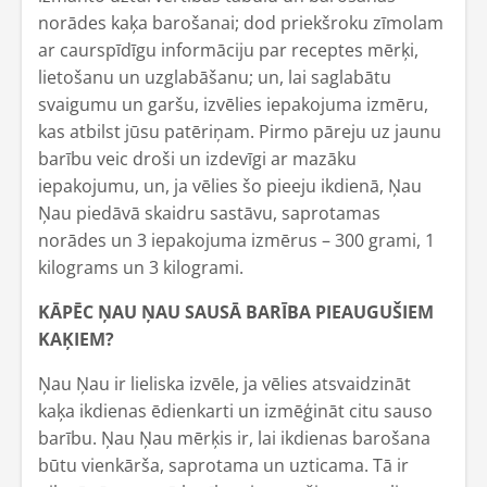
norādes kaķa barošanai; dod priekšroku zīmolam
ar caurspīdīgu informāciju par receptes mērķi,
lietošanu un uzglabāšanu; un, lai saglabātu
svaigumu un garšu, izvēlies iepakojuma izmēru,
kas atbilst jūsu patēriņam. Pirmo pāreju uz jaunu
barību veic droši un izdevīgi ar mazāku
iepakojumu, un, ja vēlies šo pieeju ikdienā, Ņau
Ņau piedāvā skaidru sastāvu, saprotamas
norādes un 3 iepakojuma izmērus – 300 grami, 1
kilograms un 3 kilogrami.
KĀPĒC ŅAU ŅAU SAUSĀ BARĪBA PIEAUGUŠIEM
KAĶIEM?
Ņau Ņau ir lieliska izvēle, ja vēlies atsvaidzināt
kaķa ikdienas ēdienkarti un izmēģināt citu sauso
barību. Ņau Ņau mērķis ir, lai ikdienas barošana
būtu vienkārša, saprotama un uzticama. Tā ir