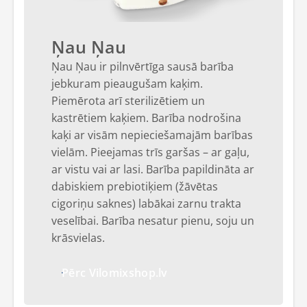
Ņau Ņau
Ņau Ņau ir pilnvērtīga sausā barība
jebkuram pieaugušam kaķim.
Piemērota arī sterilizētiem un
kastrētiem kaķiem. Barība nodrošina
kaķi ar visām nepieciešamajām barības
vielām. Pieejamas trīs garšas – ar gaļu,
ar vistu vai ar lasi. Barība papildināta ar
dabiskiem prebiotiķiem (žāvētas
cigoriņu saknes) labākai zarnu trakta
veselībai. Barība nesatur pienu, soju un
krāsvielas.
Pērc Vilomixshop.lv