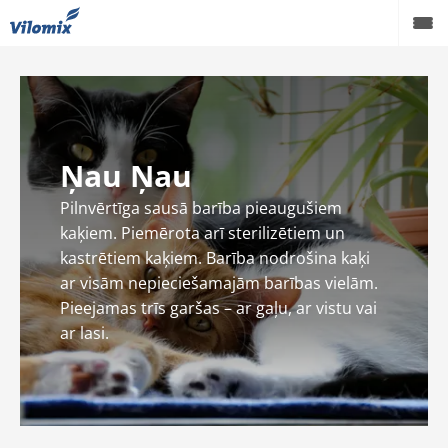
Liellopi
Mājputni
Ņau Ņau
Cūkas
Pilnvērtīga sausā barība pieaugušiem
Produkti
kaķiem. Piemērota arī sterilizētiem un
kastrētiem kaķiem. Barība nodrošina kaķi
Zināšanas
ar visām nepieciešamajām barības vielām.
Par mums
Pieejamas trīs garšas – ar gaļu, ar vistu vai
ar lasi.
Karjera
Kontakti