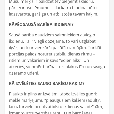
Mūsu mērķis ir palīdzēt tev pieņemt skaidru,
pārliecinošu lēmumu — lai katra bļodiņa būtu
līdzsvarota, garšīga un atbilstoša tavam kaķim.
KĀPĒC SAUSĀ BARĪBA IKDIENAI?
Sausā barība daudziem saimniekiem atvieglo
ikdienu. Tā ir viegli dozējama, to vari uzglabāt
ilgāk, un to ir vienkārši pasūtīt uz mājām. Turklāt
porcijas palīdz noturēt stabilu dienas ritmu –
rītiem un vakariem ir savs “ēdienlaiks”. Un
atceries, vienmēr barībai turi blakus tīru un svaigu
dzeramo ūdeni.
KĀ IZVĒLĒTIES SAUSO BARĪBU KAĶIM?
Plaukts ir pilns ar izvēlēm, tāpēc izvēlies gudri:
meklē marķējumu “pieaugušiem kaķiem (adult)”,
lai uzturvielu profils atbilstu ikdienas vajadzībām;
izmanto uzturvērtības tabulu un barošanas