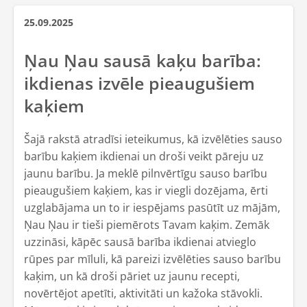
25.09.2025
Ņau Ņau sausā kaķu barība:
ikdienas izvēle pieaugušiem
kaķiem
Šajā rakstā atradīsi ieteikumus, kā izvēlēties sauso
barību kaķiem ikdienai un droši veikt pāreju uz
jaunu barību. Ja meklē pilnvērtīgu sauso barību
pieaugušiem kaķiem, kas ir viegli dozējama, ērti
uzglabājama un to ir iespējams pasūtīt uz mājām,
Ņau Ņau ir tieši piemērots Tavam kaķim. Zemāk
uzzināsi, kāpēc sausā barība ikdienai atvieglo
rūpes par mīluli, kā pareizi izvēlēties sauso barību
kaķim, un kā droši pāriet uz jaunu recepti,
novērtējot apetīti, aktivitāti un kažoka stāvokli.