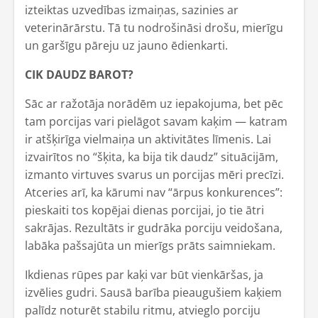
izteiktas uzvedības izmaiņas, sazinies ar
veterinārārstu. Tā tu nodrošināsi drošu, mierīgu
un garšīgu pāreju uz jauno ēdienkarti.
CIK DAUDZ BAROT?
Sāc ar ražotāja norādēm uz iepakojuma, bet pēc
tam porcijas vari pielāgot savam kaķim — katram
ir atšķirīga vielmaiņa un aktivitātes līmenis. Lai
izvairītos no “šķita, ka bija tik daudz” situācijām,
izmanto virtuves svarus un porcijas mēri precīzi.
Atceries arī, ka kārumi nav “ārpus konkurences”:
pieskaiti tos kopējai dienas porcijai, jo tie ātri
sakrājas. Rezultāts ir gudrāka porciju veidošana,
labāka pašsajūta un mierīgs prāts saimniekam.
Ikdienas rūpes par kaķi var būt vienkāršas, ja
izvēlies gudri. Sausā barība pieaugušiem kaķiem
palīdz noturēt stabilu ritmu, atvieglo porciju