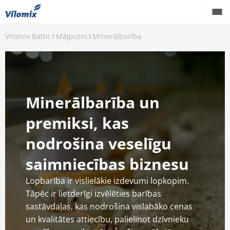
Vilomix Baltic
Mājputni
Minerālbarība
Liellopi
Mājputni
Cūkas
Minerālbarība un
Produkti
premiksi, kas
Zināšanas
nodrošina veselīgu
Par mums
saimniecības biznesu
Karjera
Lopbarība ir vislielākie izdevumi lopkopim.
Tāpēc ir lietderīgi izvēlēties barības
Kontakti
sastāvdaļas, kas nodrošina vislabāko cenas
un kvalitātes attiecību, palielinot dzīvnieku