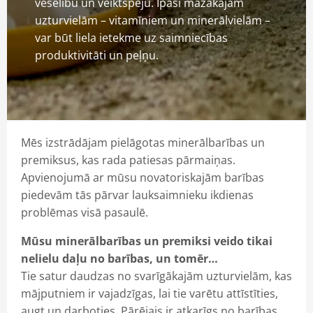
veselību un veiktspēju.
Īpaši mazākajām
uzturvielām – vitamīniem un minerālvielām –
var būt liela ietekme uz saimniecības
produktivitāti un peļņu.
Mēs izstrādājam pielāgotas minerālbarības un
premiksus, kas rada patiesas pārmaiņas.
Apvienojumā ar mūsu novatoriskajām barības
piedevām tās pārvar lauksaimnieku ikdienas
problēmas visā pasaulē.
Mūsu minerālbarības un premiksi veido tikai
nelielu daļu no barības, un tomēr…
Tie satur daudzas no svarīgākajām uzturvielām, kas
mājputniem ir vajadzīgas, lai tie varētu attīstīties,
augt un darboties.
Pārējais ir atkarīgs no barības