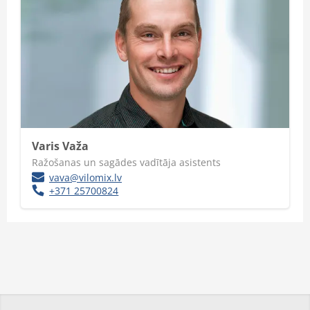
Varis Važa
Ražošanas un sagādes vadītāja asistents
vava@vilomix.lv
+371 25700824