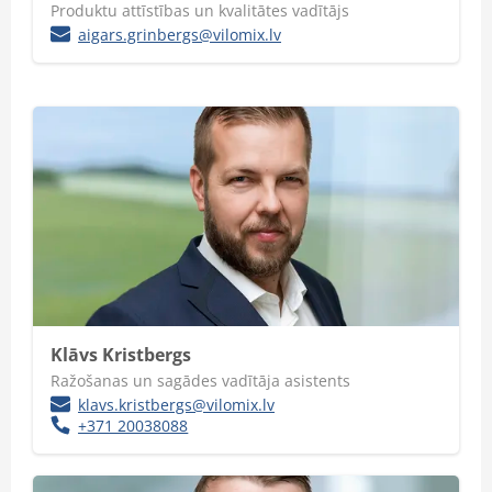
Produktu attīstības un kvalitātes vadītājs
aigars.grinbergs@vilomix.lv
Klāvs Kristbergs
Ražošanas un sagādes vadītāja asistents
klavs.kristbergs@vilomix.lv
+371 20038088