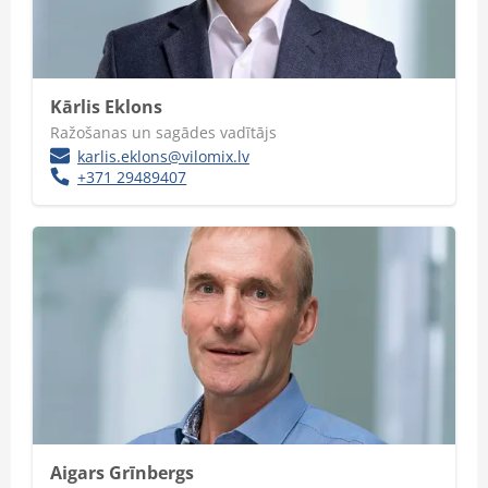
Kārlis Eklons
Ražošanas un sagādes vadītājs
karlis.eklons@vilomix.lv
+371 29489407
Aigars Grīnbergs