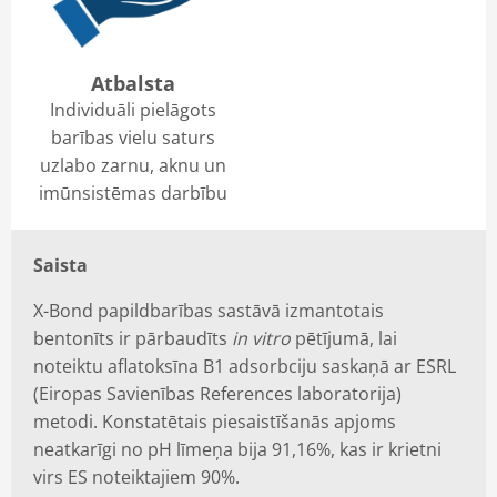
Atbalsta
Individuāli pielāgots
barības vielu saturs
uzlabo zarnu, aknu un
imūnsistēmas darbību
Saista
X-Bond papildbarības sastāvā izmantotais
bentonīts ir pārbaudīts
in vitro
pētījumā, lai
noteiktu aflatoksīna B1 adsorbciju saskaņā ar ESRL
(Eiropas Savienības References laboratorija)
metodi. Konstatētais piesaistīšanās apjoms
neatkarīgi no pH līmeņa bija 91,16%, kas ir krietni
virs ES noteiktajiem 90%.