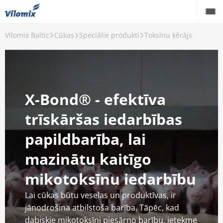
Vilomix Baltic
Cūkas
Speciālie produkti
Toksīnu ķērājs
Back
Cūkas
Minerālbarība
X-Bond® - efektīva
Speciālie produkti
trīskāršas iedarbības
Ēdināšanas konsultācijas
papildbarība, lai
mazinātu kaitīgo
mikotoksīnu iedarbību
Lai cūkas būtu veselas un produktīvas, ir
jānodrošina atbilstoša barība. Tāpēc, kad
dabiskie mikotoksīni piesārņo barību, ietekme