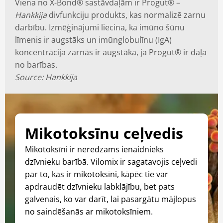
Viena no X-Bond® sastāvdaļām ir Progut® –
Hankkija
divfunkciju produkts, kas normalizē zarnu
darbību.
Izmēģinājumi liecina, ka imūno šūnu
līmenis ir augstāks un imūnglobulīnu (IgA)
koncentrācija zarnās ir augstāka, ja Progut® ir daļa
no barības.
Source: Hankkija
Mikotoksīnu ceļvedis
Mikotoksīni ir neredzams ienaidnieks
dzīvnieku barībā.
Vilomix ir sagatavojis ceļvedi
par to, kas ir mikotoksīni, kāpēc tie var
apdraudēt dzīvnieku labklājību, bet pats
galvenais, ko var darīt, lai pasargātu mājlopus
no saindēšanās ar mikotoksīniem.