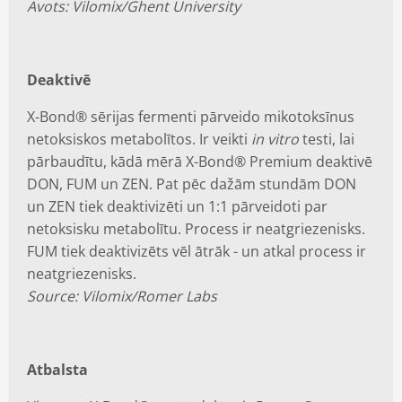
Avots: Vilomix/Ghent University
Deaktivē
X-Bond® sērijas fermenti pārveido mikotoksīnus
netoksiskos metabolītos. Ir veikti
in vitro
testi, lai
pārbaudītu, kādā mērā X-Bond® Premium deaktivē
DON, FUM un ZEN.
Pat pēc dažām stundām DON
un ZEN tiek deaktivizēti un 1:1 pārveidoti par
netoksisku metabolītu.
Process ir neatgriezenisks.
FUM tiek deaktivizēts vēl ātrāk - un atkal process ir
neatgriezenisks.
Source: Vilomix/Romer Labs
Atbalsta