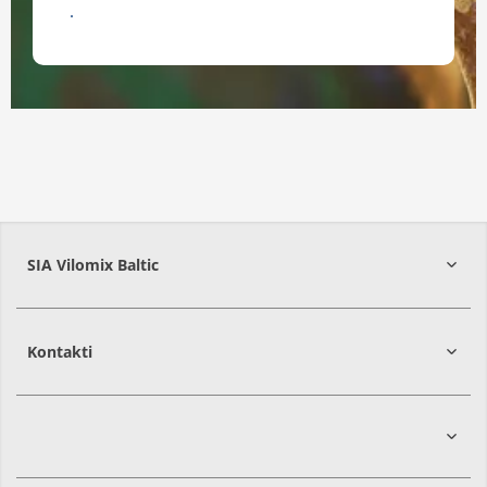
Lejuplādē digitālo brošūru -
Mikotoksīnu ceļvedi
SIA Vilomix Baltic
Kontakti