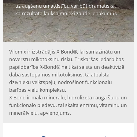
uz augšanu un attīstību var būt dramatiska,
kā rezultātā lauksaimnieki zaudē ienākumus.
Vilomix ir izstrādājis X-Bond®, lai samazinātu un
novērstu mikotoksīnu risku. Trīskāršas iedarbības
papildbarība X-Bond® ne tikai saista un deaktivizē
dabā sastopamos mikotoksīnus, tā atbalsta
dzīvnieku veiktspēju, nodrošinot funkcionālu
barības vielu kompleksu.
X-Bond ir māla minerālu, hidrolizēta rauga šūnu un
funkcionālo piedevu, tai skaitā enzīmu, vitamīnu un
minerālvielu, apvienojums.